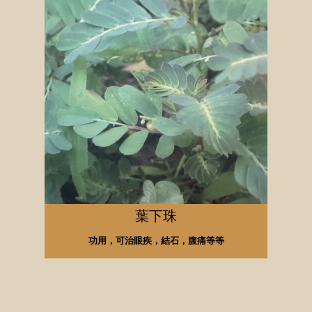
葉下珠
功用，可治眼疾，結石，腹痛等等