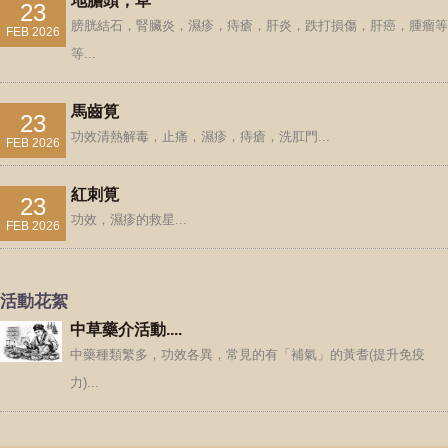
地膽頭，草
23
膀胱結石，腎臟炎，濕疹，痔瘡，肝炎，跌打損傷，肝癌，腫瘤等
FEB 2026
等...
馬齒筧
23
功效清熱解毒，止痛，濕疹，痔瘡，洗肛門...
FEB 2026
紅刺筧
23
功效，濕疹的救星...
FEB 2026
活動花絮
中草藥介活動....
中藥種類繁多，功效各異，常見的有「補氣」的黃耆(提升免疫
力)...