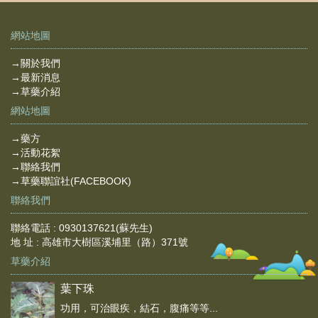
網站地圖
→關於我們
→最新消息
→草藥介紹
網站地圖
→藥方
→活動花絮
→聯絡我們
→草藥聯誼社(FACEBOOK)
聯絡我們
聯絡電話 : 0930137621(蘇先生)
地 址 : 高雄市大樹區溪埔里（路）371號
草藥介紹
葉下珠
功用，可治眼疾，結石，腹痛等等...